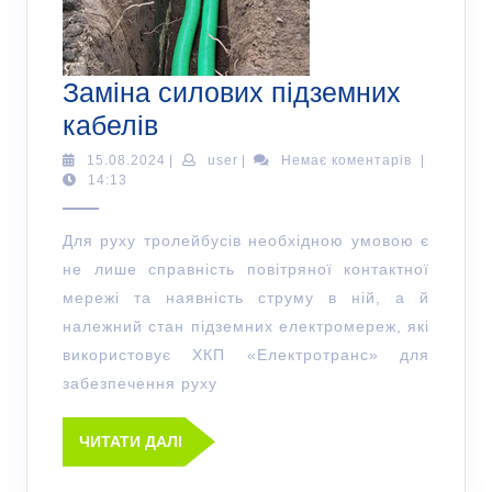
Заміна силових підземних
кабелів
15.08.2024
|
user
|
Немає коментарів
|
14:13
Для руху тролейбусів необхідною умовою є
не лише справність повітряної контактної
мережі та наявність струму в ній, а й
належний стан підземних електромереж, які
використовує ХКП «Електротранс» для
забезпечення руху
ЧИТАТИ ДАЛІ