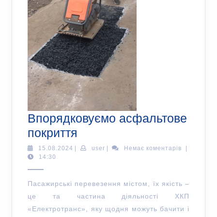
Впорядковуємо асфальтове
покриття
15.08.2024
|
user
|
Немає коментарів
|
14:30
Пасажирські перевезення містом, їх якість –
це та частина діяльності ХКП
«Електротранс», яку щодня можуть бачити і