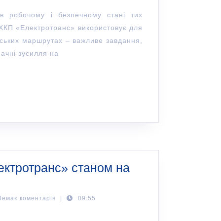
в робочому і безпечному стані тих
і ХКП «Електротранс» використовує для
іських маршрутах – важливе завдання,
начні зусилля на
ектротранс» станом на
Немає коментарів
|
09:55