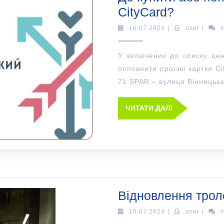
CityCard?
16.07.2024
|
user
|
У включених до списку це
поповнити проїзні картки C
71 SPAR – вулиця Вінницька
ЧИТАТИ ДАЛІ
Відновлення трол
16.07.2024
|
user
|