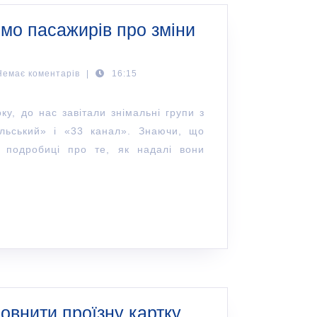
мо пасажирів про зміни
Немає коментарів
|
16:15
ку, до нас завітали знімальні групи з
льський» і «33 канал». Знаючи, що
 подробиці про те, як надалі вони
овнити проїзну картку