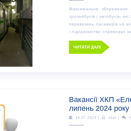
Максимальне збереження 
тролейбусів і автобусів, як
перевезень пасажирів на м
і підприємство спрямовує з
ЧИТАТИ ДАЛІ
Вакансії ХКП «Ел
липень 2024 року
16.07.2024
|
user
|