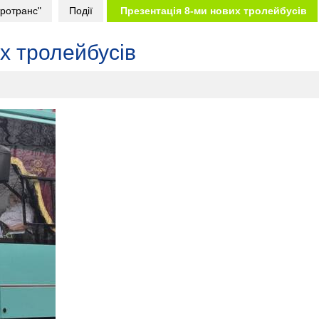
ротранс"
Події
Презентація 8-ми нових тролейбусів
х тролейбусів