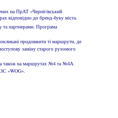
лених на ПрАТ «Чернігівський
рах відповідно до бренд-буку міста.
у та партнерами. Програма
покликані продовжити ті маршрути, де
 поступову заміну старого рухомого
 а також на маршрутах №4 та №4А.
 АЗС «WOG».