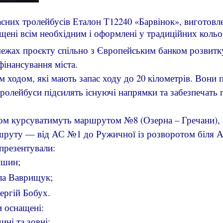
часних тролейбусів Еталон Т12240 «Барвінок», виготов
щені всім необхідним і оформлені у традиційних кольо
 межах проєкту спільно з Європейським банком розвитк
фінансування міста.
 ходом, які мають запас ходу до 20 кілометрів. Вони 
тролейбуси підсилять існуючі напрямки та забезпечать
м курсуватимуть маршрутом №8 (Озерна – Гречани),
ршруту — від АС №1 до Ружичної із розворотом біля
презентували:
ишин;
ла Ваврищук;
ргій Бобух.
 оснащені:
ні та зовні;