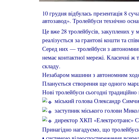
10 грудня відбулась презентація 8 су
автозавод». Тролейбуси технічно осна
Це вже 28 тролейбусів, закуплених у
реалізується за грантові кошти та спів
Серед них — тролейбуси з автономним
немає контактної мережі. Класичні ж 
складу.
Незабаром машини з автономним ходо
Планується створення ще одного ма
Нові тролейбуси сьогодні традиційно 
міський голова Олександр Симч
заступник міського голови Мико
директор ХКП «Електротранс» Се
Принагідно нагадуємо, що тролейбуси
• системою відеоспостереження всереди