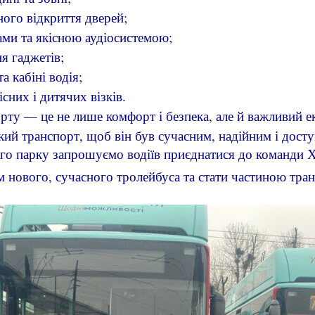
ого відкриття дверей;
ми та якісною аудіосистемою;
я гаджетів;
а кабіні водія;
сних і дитячих візків.
ту — це не лише комфорт і безпека, але й важливий ек
ий транспорт, щоб він був сучасним, надійним і дост
ого парку запрошуємо водіїв приєднатися до команди
м нового, сучасного тролейбуса та стати частиною тр