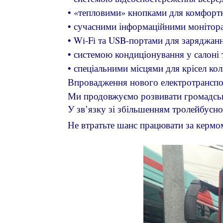
• «тепловими» кнопками для комфортн
• сучасними інформаційними монітора
• Wi-Fi та USB-портами для заряджанн
• системою кондиціонування у салоні т
• спеціальними місцями для крісел колі
Впровадження нового електротранспор
Ми продовжуємо розвивати громадськ
У зв’язку зі збільшенням тролейбусн
Не втратьте шанс працювати за кермо