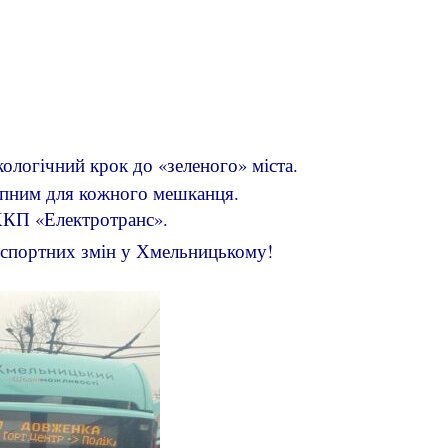
ологічний крок до «зеленого» міста.
упним для кожного мешканця.
 ХКП «Електротранс».
анспортних змін у Хмельницькому!