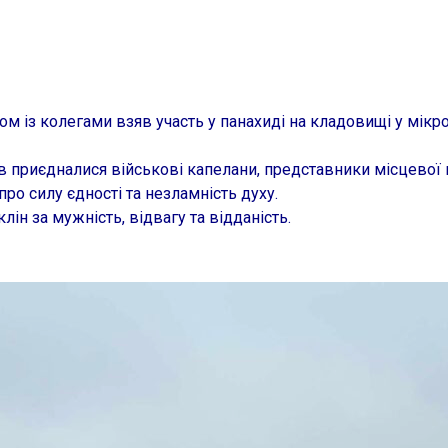
м із колегами взяв участь у панахиді на кладовищі у мікр
в приєдналися військові капелани, представники місцевої 
про силу єдності та незламність духу.
ін за мужність, відвагу та відданість.