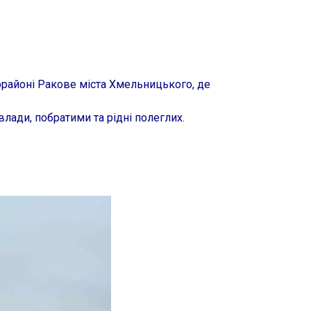
орайоні Ракове міста Хмельницького, де
влади, побратими та рідні полеглих.