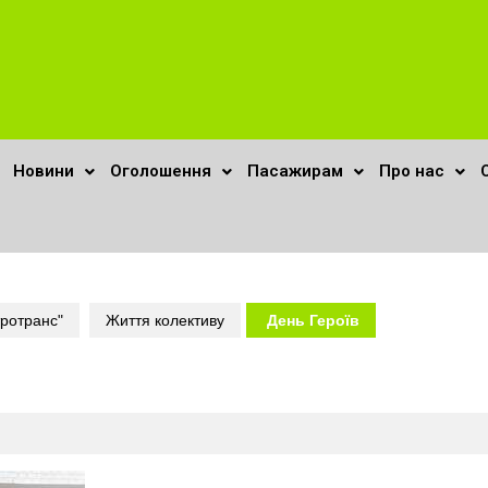
Новини
Оголошення
Пасажирам
Про нас
ротранс"
Життя колективу
День Героїв