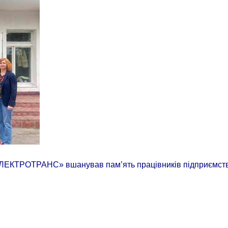
«ЕЛЕКТРОТРАНС» вшанував памʼять працівників підприємства