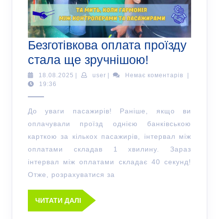
Безготівкова оплата проїзду
стала ще зручнішою!
18.08.2025
|
user
|
Немає коментарів
|
19:36
До уваги пасажирів! Раніше, якщо ви
оплачували проїзд однією банківською
карткою за кількох пасажирів, інтервал між
оплатами складав 1 хвилину. Зараз
інтервал між оплатами складає 40 секунд!
Отже, розрахуватися за
ЧИТАТИ ДАЛІ