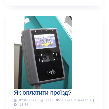
Як оплатити проїзд?
02.07.2024
|
user
|
Немає коментарів
|
13:44