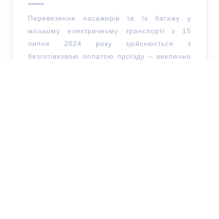
Перевезення пасажирів та їх багажу у
міському електричному транспорті з 15
липня 2024 року здійснюється з
безготівковою оплатою проїзду – виключно
за допомогою автоматизованої системи
обліку оплати проїзду.Із зазначеної дати
ЧИТАТИ ДАЛІ