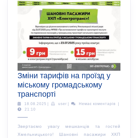
Зміни тарифів на проїзд у
міському громадському
транспорті
18.08.2025
|
user
|
Немає коментарів
|
21:10
Звертаємо увагу мешканців та гостей
Хмельницького! Шановні пасажири ХКП