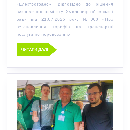
«Електротранс»! Відповідно до рішення
виконавчого комітету Хмельницької міської
ради від 21.07.2025 року №968 «Про
встановлення тарифів на транспортні
послуги по перевезенню
ЧИТАТИ ДАЛІ