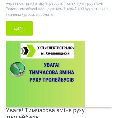
Через повітряну атаку агресорів, 1 квітня, у мікрорайоні
Ракове автобусні маршрути №4/1, №4/2, №3 рухаються не
звичним курсом, а роблять…
Далі...
Увага! Тимчасова зміна руху
тролейбусів