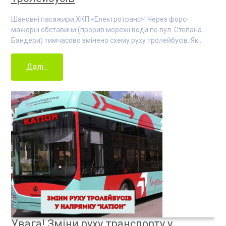
Шановні пасажири ХКП «Електротранс»! Через форс-
мажорні обставини (прорив мережі води по вул. Степана
Бандери) тимчасово змінено схему руху тролейбусів. Як…
Далі...
Увага! Зміни руху транспорту у