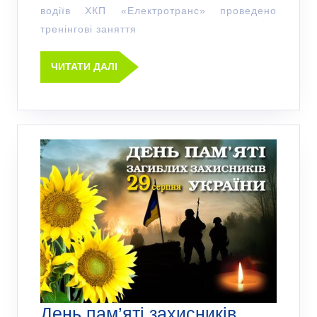
водіїв ХКП «Електротранс» проведено
тренінгові заняття
ЧИТАТИ ДАЛІ
День пам’яті захисників