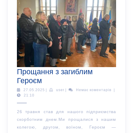
Прощання з загиблим
Героєм
27.05.2025
|
user
|
Немає коментарів
|
21:10
26 травня став для нашого підприємства
скорботним днем.Ми прощалися з нашим
колегою, другом, воїном, Героєм —