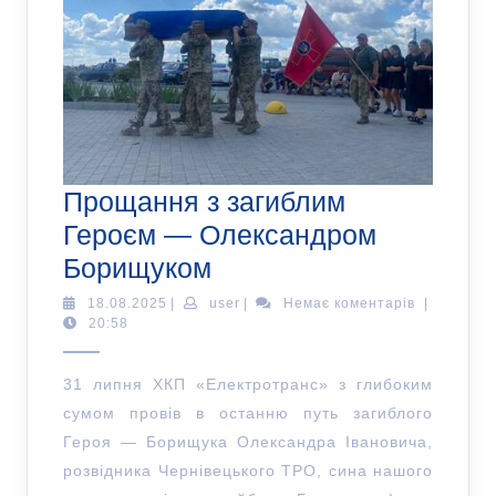
Прощання з загиблим
Героєм — Олександром
Борищуком
18.08.2025
|
user
|
Немає коментарів
|
20:58
31 липня ХКП «Електротранс» з глибоким
сумом провів в останню путь загиблого
Героя — Борищука Олександра Івановича,
розвідника Чернівецького ТРО, сина нашого