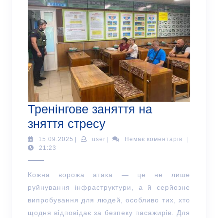
Тренінгове заняття на
зняття стресу
15.09.2025
|
user
|
Немає коментарів
|
21:23
Кожна ворожа атака — це не лише
руйнування інфраструктури, а й серйозне
випробування для людей, особливо тих, хто
щодня відповідає за безпеку пасажирів. Для