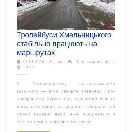
Тролейбуси Хмельницького
стабільно працюють на
маршрутах
06.01.2026
|
user
|
Немає коментарів
|
03:22
У Хмельницькому по-справжньому
засніжило — зима увійшла впевнено і по-
новорічному Хурделиця, пухнастий сніг та
легка ожеледиця на дорогах створили той
самий зимовий вайб, який асоціюється з
теплом вогнів, очікуванням свята