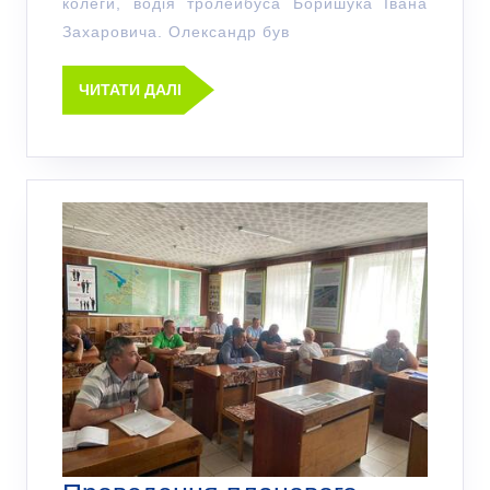
колеги, водія тролейбуса Боришука Івана
Захаровича. Олександр був
ЧИТАТИ ДАЛІ