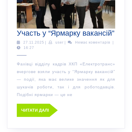
Участь у “Ярмарку вакансій”
27.11.2025
|
user
|
Немає коментарів
|
16:27
Фахівці відділу кадрів ХКП «Електротранс»
вчергове взяли участь у “Ярмарку вакансій”
— події, яка має велике значення як для
шукачів роботи, так і для роботодавців.
Подібні ярмарки — це не
ЧИТАТИ ДАЛІ