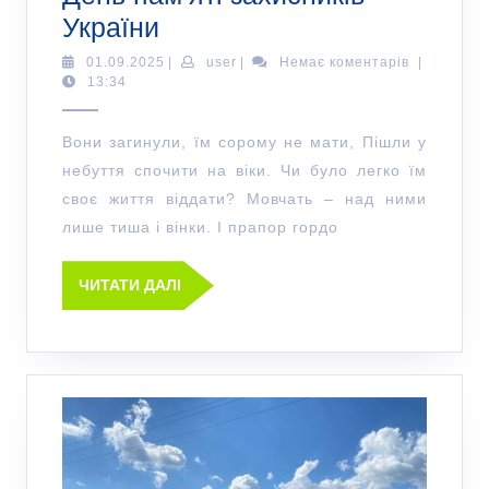
України
01.09.2025
|
user
|
Немає коментарів
|
13:34
Вони загинули, їм сорому не мати, Пішли у
небуття спочити на віки. Чи було легко їм
своє життя віддати? Мовчать – над ними
лише тиша і вінки. І прапор гордо
ЧИТАТИ ДАЛІ